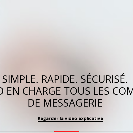
SIMPLE. RAPIDE. SÉCURISÉ.
D EN CHARGE TOUS LES CO
UNE SEULE
DE MESSAGERIE
APPLICATION
POUR GÉRER
TOUS VOS
Regarder la vidéo
explicative
COMPTES DE
MESSAGERIE