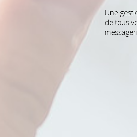
Une gesti
de tous v
messager