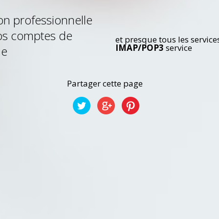
on professionnelle
os comptes de
et presque tous les
et presque tous les service
services
IMAP/POP3
service
ie
IMAP/POP3
service
Partager cette page